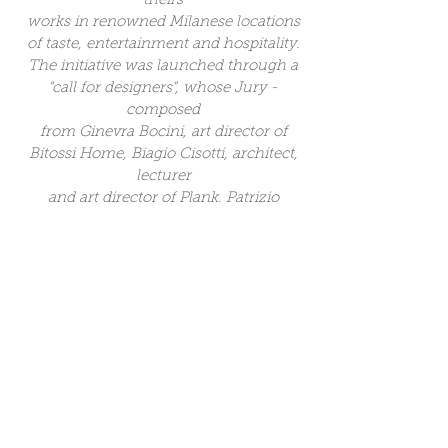
theirs
works in renowned Milanese locations
of taste, entertainment and hospitality.
The initiative was launched through a
"call for designers", whose Jury -
composed
from Ginevra Bocini, art director of
Bitossi Home, Biagio Cisotti, architect,
lecturer
and art director of Plank, Patrizio
Cionfoli, director of design and
interaction of the
Studio Volpi, Davide Cumini, architect
and partner of Iarchitects, Manola Del
Testa,
art director of RCR Cristalleria Italiana,
Alberto Maria Prina, designer, artist
and lecturer at the Brera Academy, and
Alessio Sarri, ceramist master - ha
selected 20 projects.
+ GUSTO AL DESIGN will open on 9