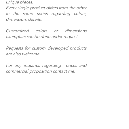
unique pieces.
Every single product differs from the other
in the same series regarding colors,
dimension, details.
Customized colors or dimensions
exemplars can be done under request.
Requests for custom developed products
are also welcome.
For any inquiries regarding prices and
commercial proposition contact me.
via montecelso 8
53035 Monteriggioni _ Siena
ITALY
email
_
info@marcobarazzuoli.com
tel
_
+39 340 2515318
skype
_ marco.barazzuoli