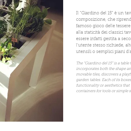
Il “Giardino del 15” è un ta
composizione, che riprende
famoso gioco delle tessere 
alla staticità dei classici 
essere infatti gestita a sec
l'utente stesso richiede, al
utensili o semplici piani d
The “Giardino del 15” is a table
incorporates both the shape a
movable tiles, discovers a playfu
garden tables. Each of its box
functionality or aesthetics that
containers for tools or simple s