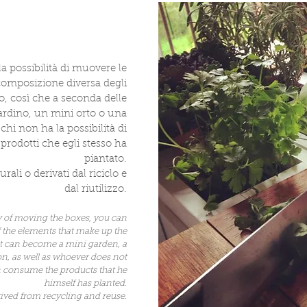
a possibilità di muovere le
composizione diversa degli
o, così che a seconda delle
ardino, un mini orto o una
chi non ha la possibilità di
rodotti che egli stesso ha
piantato.
rali o derivati dal riciclo e
dal riutilizzo.
ity of moving the boxes, you can
 the elements that make up the
it can become a mini garden, a
on, as well as whoever does not
n consume the products that he
himself has planted.
rived from recycling and reuse.