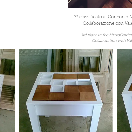
3° classificato al Concorso
Collaborazione con Va
3rd place in the MicroGarde
Collaboration with Val