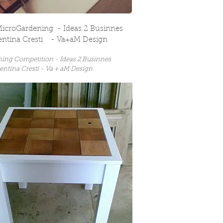
 MicroGardening - Ideas 2 Businnes
lentina Cresti - Va+aM Design
ning Competition - Ideas 2 Businnes
entina Cresti - Va + aM Design